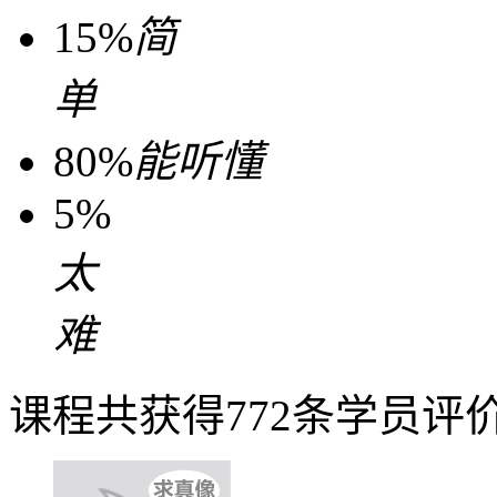
15%
简
单
80%
能听懂
5%
太
难
课程共获得772条学员评