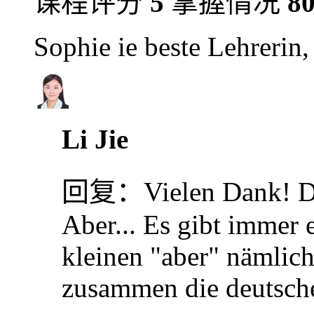
课程评分
5
掌握情况
8
Sophie ie beste Lehrerin,
Li Jie
回复：
Vielen Dank! Da
Aber... Es gibt immer 
kleinen "aber" nämlich
zusammen die deutsche