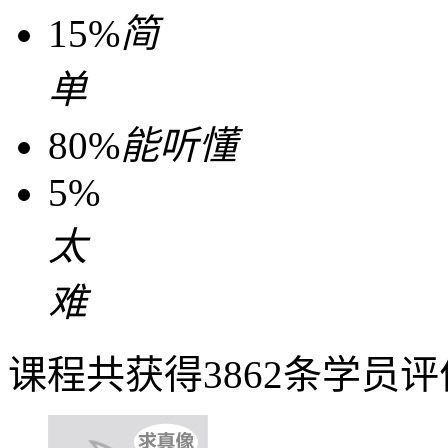
15%
简
单
80%
能听懂
5%
太
难
课程共获得3862条学员评