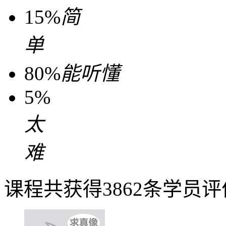
15%
简
单
80%
能听懂
5%
太
难
课程共获得3862条学员评