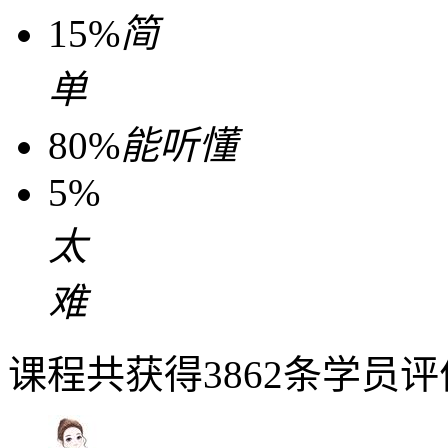
15%
简
单
80%
能听懂
5%
太
难
课程共获得3862条学员评