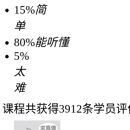
15%
简
单
80%
能听懂
5%
太
难
课程共获得3912条学员评