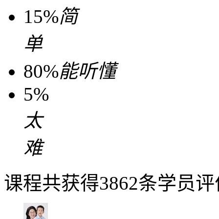
15%
简
单
80%
能听懂
5%
太
难
课程共获得3862条学员评