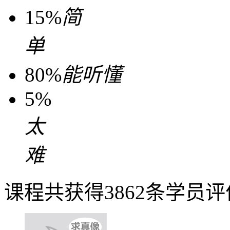
15%
简
单
80%
能听懂
5%
太
难
课程共获得3862条学员评