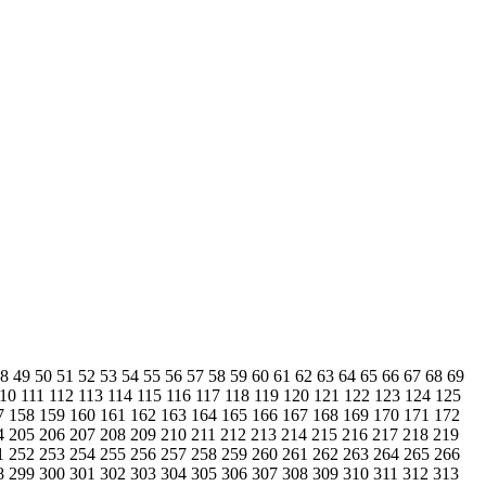
48
49
50
51
52
53
54
55
56
57
58
59
60
61
62
63
64
65
66
67
68
69
110
111
112
113
114
115
116
117
118
119
120
121
122
123
124
125
7
158
159
160
161
162
163
164
165
166
167
168
169
170
171
172
4
205
206
207
208
209
210
211
212
213
214
215
216
217
218
219
1
252
253
254
255
256
257
258
259
260
261
262
263
264
265
266
8
299
300
301
302
303
304
305
306
307
308
309
310
311
312
313