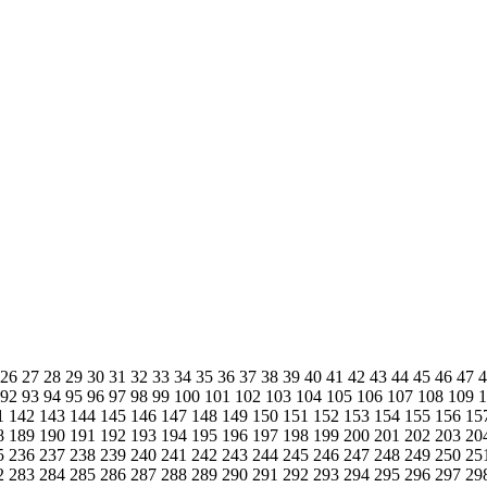
26
27
28
29
30
31
32
33
34
35
36
37
38
39
40
41
42
43
44
45
46
47
92
93
94
95
96
97
98
99
100
101
102
103
104
105
106
107
108
109
1
142
143
144
145
146
147
148
149
150
151
152
153
154
155
156
15
8
189
190
191
192
193
194
195
196
197
198
199
200
201
202
203
20
5
236
237
238
239
240
241
242
243
244
245
246
247
248
249
250
25
2
283
284
285
286
287
288
289
290
291
292
293
294
295
296
297
29