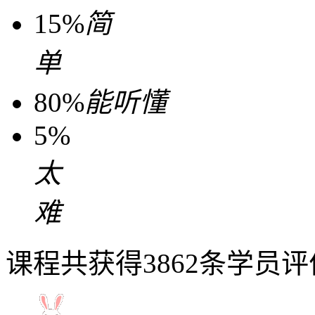
15%
简
单
80%
能听懂
5%
太
难
课程共获得3862条学员评