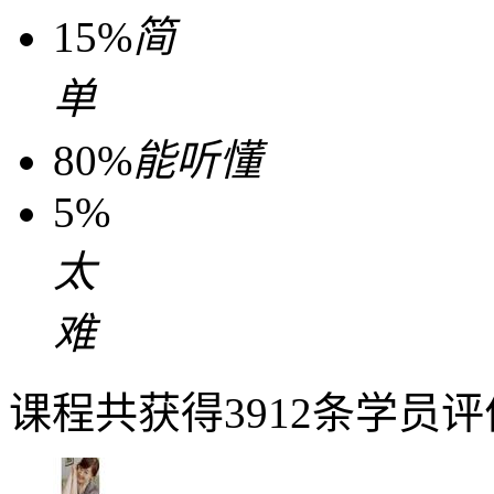
15%
简
单
80%
能听懂
5%
太
难
课程共获得3912条学员评