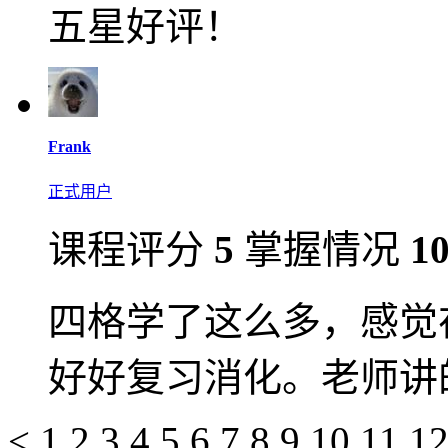
五星好评！
Frank
正式用户
课程评分
5
掌握情况
1
四格学了这么多，感觉
好好复习消化。老师讲
<
1
2
3
4
5
6
7
8
9
10
11
1