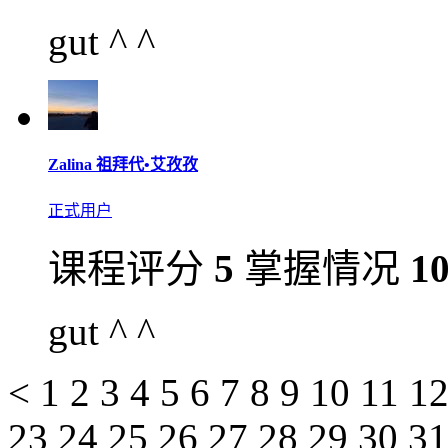
gut ^ ^
Zalina 祖拜代•艾孜孜
正式用户
课程评分
5
掌握情况
1
gut ^ ^
<
1
2
3
4
5
6
7
8
9
10
11
1
23
24
25
26
27
28
29
30
3