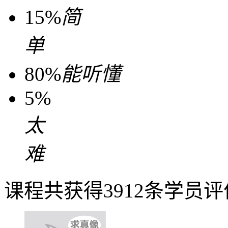
15%
简
单
80%
能听懂
5%
太
难
课程共获得3912条学员评