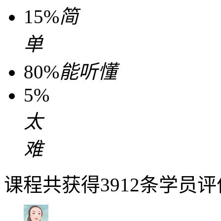
15%
简
单
80%
能听懂
5%
太
难
课程共获得3912条学员评