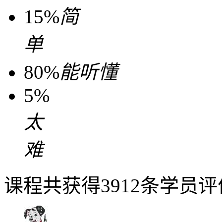
15%
简
单
80%
能听懂
5%
太
难
课程共获得3912条学员评