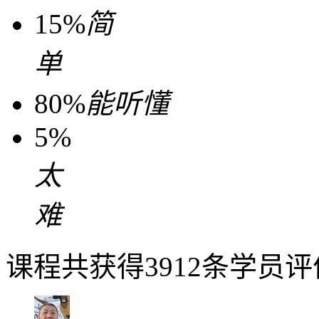
15%
简
单
80%
能听懂
5%
太
难
课程共获得3912条学员评