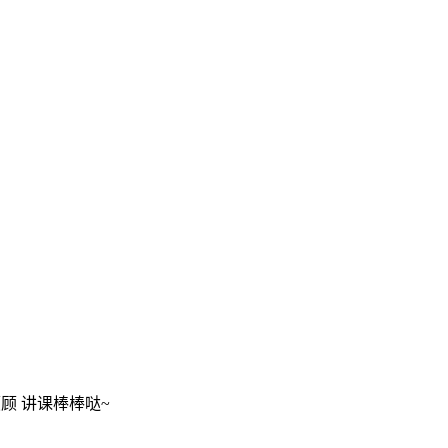
顾 讲课棒棒哒~