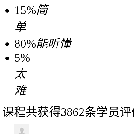
15%
简
单
80%
能听懂
5%
太
难
课程共获得3862条学员评