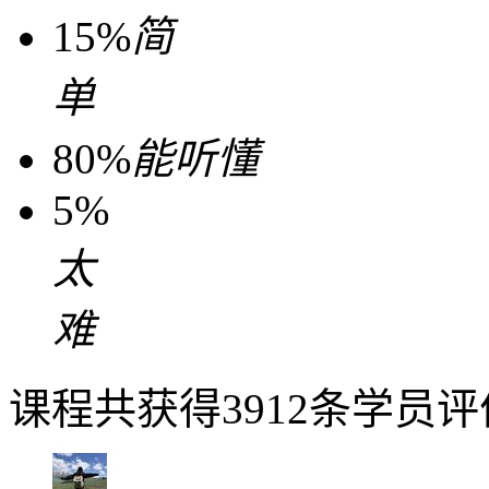
15%
简
单
80%
能听懂
5%
太
难
课程共获得3912条学员评