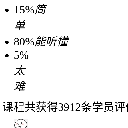
15%
简
单
80%
能听懂
5%
太
难
课程共获得3912条学员评