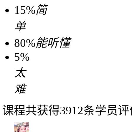
15%
简
单
80%
能听懂
5%
太
难
课程共获得3912条学员评