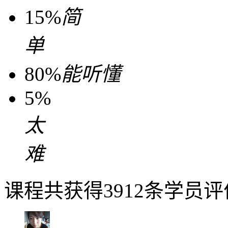
15%
简
单
80%
能听懂
5%
太
难
课程共获得3912条学员评