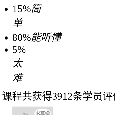
15%
简
单
80%
能听懂
5%
太
难
课程共获得3912条学员评