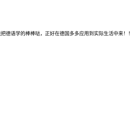
ntar. lily肯定也能把德语学的棒棒哒，正好在德国多多应用到实际生活中来！！