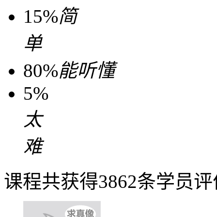
15%
简
单
80%
能听懂
5%
太
难
课程共获得3862条学员评