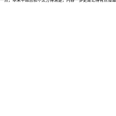
一点，本来平翘舌就不太分得清楚，内容一多更是记得有点懵逼