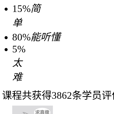
15%
简
单
80%
能听懂
5%
太
难
课程共获得3862条学员评