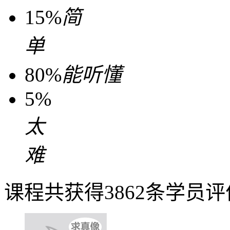
15%
简
单
80%
能听懂
5%
太
难
课程共获得3862条学员评