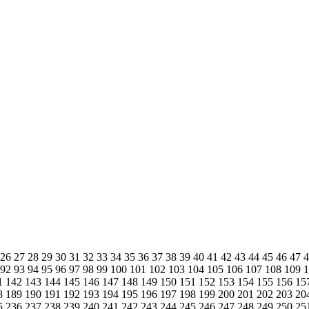
26
27
28
29
30
31
32
33
34
35
36
37
38
39
40
41
42
43
44
45
46
47
92
93
94
95
96
97
98
99
100
101
102
103
104
105
106
107
108
109
1
142
143
144
145
146
147
148
149
150
151
152
153
154
155
156
15
8
189
190
191
192
193
194
195
196
197
198
199
200
201
202
203
20
5
236
237
238
239
240
241
242
243
244
245
246
247
248
249
250
25