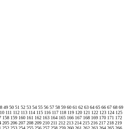
48
49
50
51
52
53
54
55
56
57
58
59
60
61
62
63
64
65
66
67
68
69
110
111
112
113
114
115
116
117
118
119
120
121
122
123
124
125
7
158
159
160
161
162
163
164
165
166
167
168
169
170
171
172
4
205
206
207
208
209
210
211
212
213
214
215
216
217
218
219
1
252
253
254
255
256
257
258
259
260
261
262
263
264
265
266