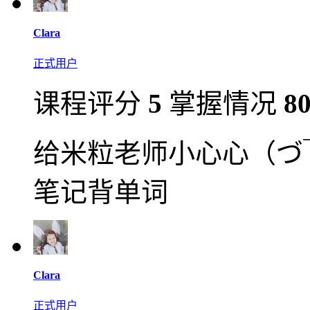
Clara
正式用户
课程评分
5
掌握情况
8
给米粒老师小心心（づ
笔记背单词
Clara
正式用户