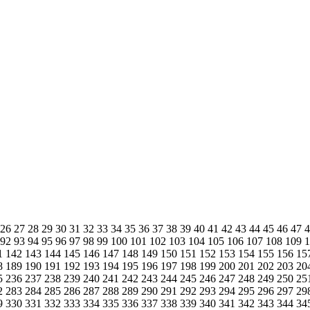
26
27
28
29
30
31
32
33
34
35
36
37
38
39
40
41
42
43
44
45
46
47
92
93
94
95
96
97
98
99
100
101
102
103
104
105
106
107
108
109
1
142
143
144
145
146
147
148
149
150
151
152
153
154
155
156
15
8
189
190
191
192
193
194
195
196
197
198
199
200
201
202
203
20
5
236
237
238
239
240
241
242
243
244
245
246
247
248
249
250
25
2
283
284
285
286
287
288
289
290
291
292
293
294
295
296
297
29
9
330
331
332
333
334
335
336
337
338
339
340
341
342
343
344
34