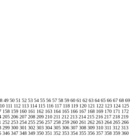
48
49
50
51
52
53
54
55
56
57
58
59
60
61
62
63
64
65
66
67
68
69
110
111
112
113
114
115
116
117
118
119
120
121
122
123
124
125
7
158
159
160
161
162
163
164
165
166
167
168
169
170
171
172
4
205
206
207
208
209
210
211
212
213
214
215
216
217
218
219
1
252
253
254
255
256
257
258
259
260
261
262
263
264
265
266
8
299
300
301
302
303
304
305
306
307
308
309
310
311
312
313
5
346
347
348
349
350
351
352
353
354
355
356
357
358
359
360