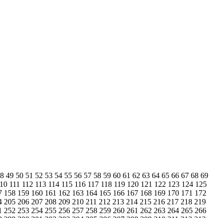
48
49
50
51
52
53
54
55
56
57
58
59
60
61
62
63
64
65
66
67
68
69
110
111
112
113
114
115
116
117
118
119
120
121
122
123
124
125
7
158
159
160
161
162
163
164
165
166
167
168
169
170
171
172
4
205
206
207
208
209
210
211
212
213
214
215
216
217
218
219
1
252
253
254
255
256
257
258
259
260
261
262
263
264
265
266