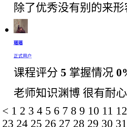
除了优秀没有别的来形
瑶瑶
正式用户
课程评分
5
掌握情况
0
老师知识渊博 很有耐
<
1
2
3
4
5
6
7
8
9
10
11
1
23
24
25
26
27
28
29
30
3