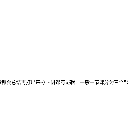
般都会总结再打出来~）~讲课有逻辑：一般一节课分为三个部