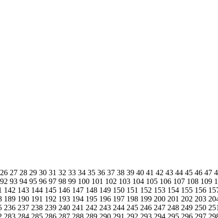
26
27
28
29
30
31
32
33
34
35
36
37
38
39
40
41
42
43
44
45
46
47
92
93
94
95
96
97
98
99
100
101
102
103
104
105
106
107
108
109
1
142
143
144
145
146
147
148
149
150
151
152
153
154
155
156
15
8
189
190
191
192
193
194
195
196
197
198
199
200
201
202
203
20
5
236
237
238
239
240
241
242
243
244
245
246
247
248
249
250
25
2
283
284
285
286
287
288
289
290
291
292
293
294
295
296
297
29