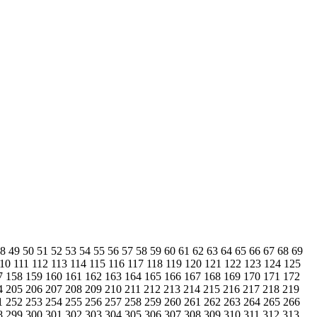
48
49
50
51
52
53
54
55
56
57
58
59
60
61
62
63
64
65
66
67
68
69
110
111
112
113
114
115
116
117
118
119
120
121
122
123
124
125
7
158
159
160
161
162
163
164
165
166
167
168
169
170
171
172
4
205
206
207
208
209
210
211
212
213
214
215
216
217
218
219
1
252
253
254
255
256
257
258
259
260
261
262
263
264
265
266
8
299
300
301
302
303
304
305
306
307
308
309
310
311
312
313