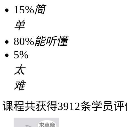
15%
简
单
80%
能听懂
5%
太
难
课程共获得3912条学员评