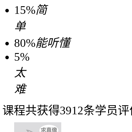
15%
简
单
80%
能听懂
5%
太
难
课程共获得3912条学员评