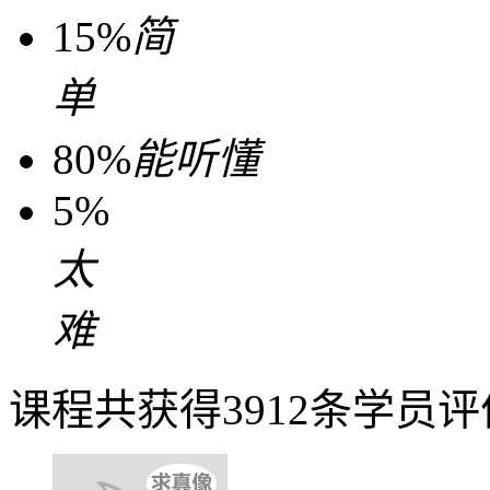
15%
简
单
80%
能听懂
5%
太
难
课程共获得3912条学员评