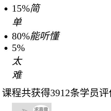
15%
简
单
80%
能听懂
5%
太
难
课程共获得3912条学员评