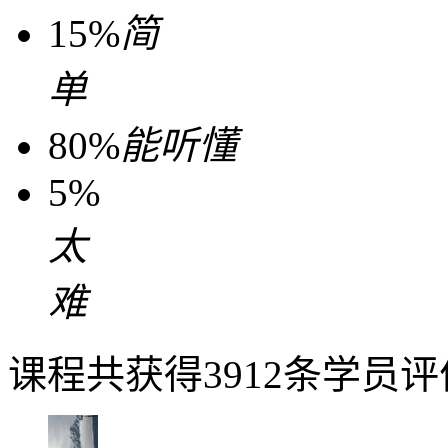
15%
简
单
80%
能听懂
5%
太
难
课程共获得3912条学员评