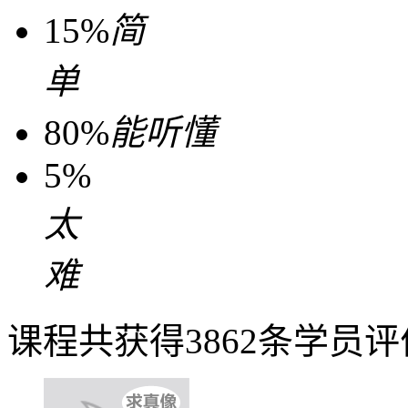
15%
简
单
80%
能听懂
5%
太
难
课程共获得3862条学员评