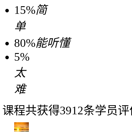
15%
简
单
80%
能听懂
5%
太
难
课程共获得3912条学员评