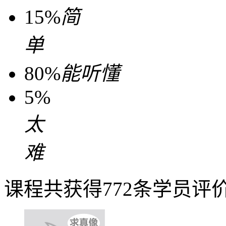
15%
简
单
80%
能听懂
5%
太
难
课程共获得772条学员评