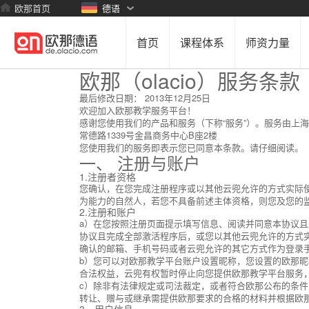
欧那首页
德语
首页
课程体系
师资力量
欧那（olacio）服务条款
最后修改日期： 2013年12月25日
欢迎加入欧那教学服务平台！
感谢您使用我们的产品和服务（下称“服务”）。服务由上海
常德路1339号金昌商务中心B座2楼
您使用我们的服务即表示您已同意本条款。请仔细阅读。
一、 注册与账户
1.注册者资格
您确认，在您完成注册程序或以其他云兜允许的方式实际
为能力的自然人，若您不具备前述主体资格，则您及您的
2.注册和账户
a）在您按照注册页面提示填写信息、阅读并同意本协议
协议且完成全部激活程序后，或您以其他云兜允许的方式
确认的邮箱、手机号码或者云兜允许的其它方式作为登录
b）您可以对欧那教学平台账户设置昵称，您设置的欧那
合法权益，云兜有权暂时停止向您提供欧那教学平台服务
c）除非有法律规定或司法裁定，或者符合欧那公布的条
转让、赠与或继承需提供欧那要求的合格的材料并根据欧