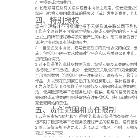
产生损失或增加费用。
g) 如您涉嫌违反有关法律或者本协议之规定，使云兜遭
您应当赔偿云兜因此造成的损失及（或）发生的费用，包
四、特别授权
您完全理解并不可撤销地授予云兜及其关联公司下列
1.您完全理解并不可撤销地授权云兜或云兜授权的第三方
上发生的所有课程参与及可能产生的纠纷。您同意接受云
该决定将对您具有法律约束力。
2.一旦您违反本协议，或与云兜签订的其他协议的约定，
施，包括但不限于要求欧那教学平台和云兜关联公司中止
您的违约情况。
3.对于您提供的资料及数据信息，您授云兜及其关联公司
该权利进行再授权)。此外，云兜及其关联公司有权(全部
全部资料数据（包括但不限于注册资料、课程参与、教学
作品，并以现在已知或日后开发的任何形式、媒体或技术
4.为方便您使用欧那教学平台服务及云兜网站或其他关联
活、使用欧那教学平台服务过程中提供、形成的信息传递
兜网站或其他关联组织获取您在注册/激活、使用其他服
家云兜网站的责任。
五、责任范围和责任限制
1.云兜负责按"现状"和"可得到"的状态向您提供欧那教
但不限于欧那教学平台服务及课程产品的适用性、没有错
2.除非法律法规明确要求，或出现以下情况，否则，云兜
项进行事先审查：