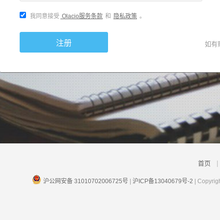
我同意接受
Olacio服务条款
和
隐私政策
。
注册
如有
首页
|
沪公网安备 31010702006725号
|
沪ICP备13040679号-2
| Copyr