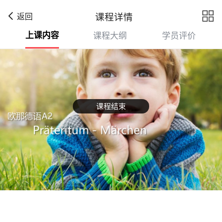

课程详情
返回
上课内容
课程大纲
学员评价
课程结束