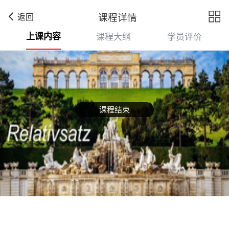

课程详情
返回
上课内容
课程大纲
学员评价
课程结束