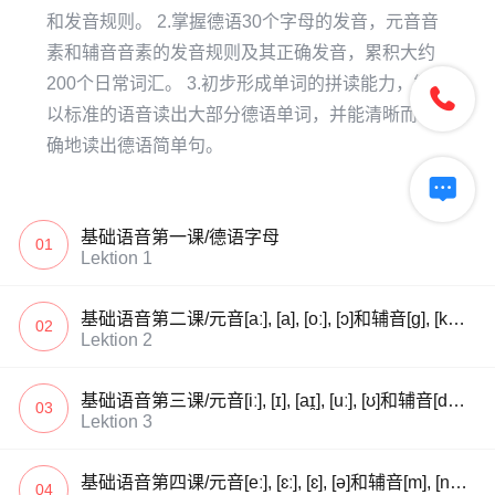
和发音规则。 2.掌握德语30个字母的发音，元音音
素和辅音音素的发音规则及其正确发音，累积大约
200个日常词汇。 3.初步形成单词的拼读能力，能够

以标准的语音读出大部分德语单词，并能清晰而准
确地读出德语简单句。

基础语音第一课/德语字母
01
Lektion 1
基础语音第二课/元音[aː], [a], [oː], [ɔ]和辅音[g], [k], [b], [p]
02
Lektion 2
基础语音第三课/元音[iː], [ɪ], [aɪ̯], [uː], [ʊ]和辅音[d], [t], [h]
03
Lektion 3
基础语音第四课/元音[eː], [ɛː], [ɛ], [ə]和辅音[m], [n], [l]
04