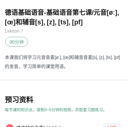
德语基础语音-基础语音第七课/元音[øː],
[œ]和辅音[s], [z], [ts], [pf]
Lektion 7
90分钟
本课我们将学习元音音素[øː], [œ]和辅音音素[s], [z], [ts], [pf]
的发音，学习简单的课堂用语。
预习资料
每节课的知识点，录制3~5分钟的视频，并配套习题练习。