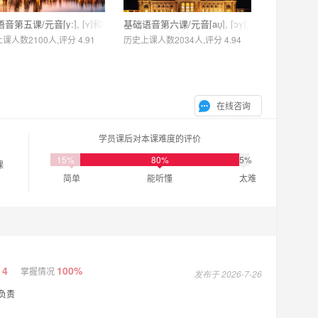
和辅音[d], [t], [h]
第五课/元音[y:], [ʏ]和辅音[j], [x], [ç], [ks]
基础语音第六课/元音[aʊ̯], [ɔʏ̯], [ɐ]和辅音[r], [f], [
课人数2100人,评分 4.91
历史上课人数2034人,评分 4.94
在线咨询
学员课后对本课难度的评价
15%
80%
5%
课
简单
能听懂
太难
4
100%
掌握情况
发布于 2026-7-26
负责