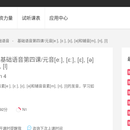
资力量
试听课表
应用中心
础语音
-
基础语音第四课/元音[eː], [ɛː], [ɛ], [ə]和辅音[m], [n], [l]
音第四课/元音[eː], [ɛː], [ɛ], [ə]
[l]
n 4
, [ɛː], [ɛ], [ə]和辅音音素[m], [n], [l]的发音，学习如
。
.92分
N1
开课时提醒我
咨询下次上课时间