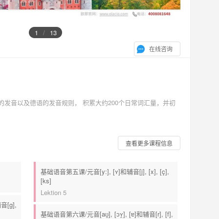
1
/
13
在线咨询
发音以及德语的发音规则， 积累大约200个日常词汇量，并初
查看更多课程信息
基础语音第五课/元音[y:], [ʏ]和辅音[j], [x], [ç],
[ks]
Lektion 5
音[g],
基础语音第六课/元音[aʊ̯], [ɔʏ̯], [ɐ]和辅音[r], [f],