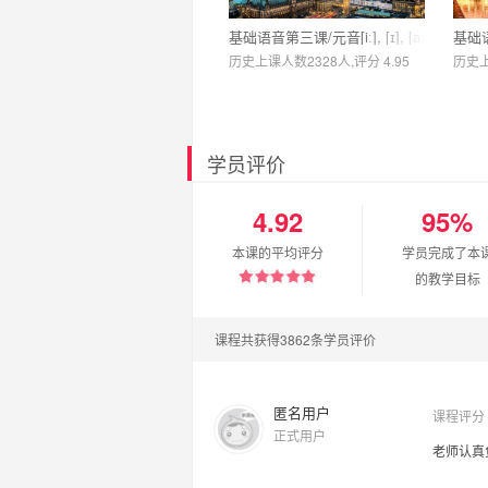
基础语音第三课/元音[iː], [ɪ], [aɪ̯], [uː], [ʊ]
基础语音
历史上课人数2328人,评分 4.95
历史上
学员评价
4.92
95%
本课的平均评分
学员完成了本
的教学目标
课程共获得3862条学员评价
匿名用户
课程评分
正式用户
老师认真