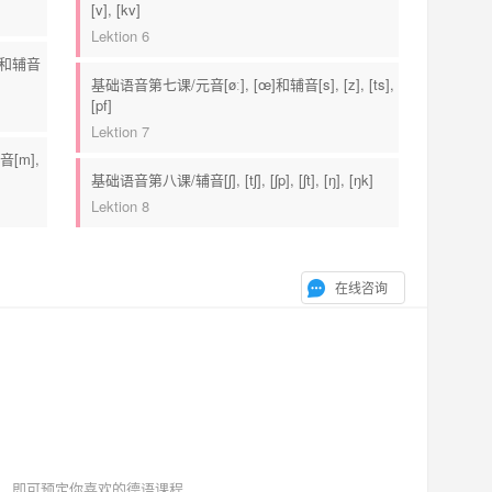
[v], [kv]
Lektion 6
[ʊ]和辅音
基础语音第七课/元音[øː], [œ]和辅音[s], [z], [ts],
[pf]
Lektion 7
音[m],
基础语音第八课/辅音[ʃ], [tʃ], [ʃp], [ʃt], [ŋ], [ŋk]
Lektion 8
在线咨询
，即可预定你喜欢的德语课程