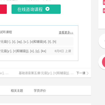
在线咨询课程
试听课程
查看更多>>
, [ɪ], [aɪ̯], [uː], [ʊ]和辅音[d], [t], [h]
8月7日 上课
], [ʏ]和辅音[j], [x], [ç], [ks]
8月8日 上课
基础语音第三课/元音[iː], [ɪ], [aɪ̯], [uː], [ʊ]和辅音[d], [t], [h]
基础语音第五课/元音[y:], [ʏ]和辅音[j], [x], [ç], [ks]
下一课
相关主题
学员评价