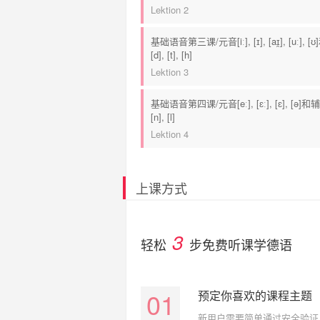
Lektion 2
基础语音第三课/元音[iː], [ɪ], [aɪ̯], [uː], 
[d], [t], [h]
Lektion 3
基础语音第四课/元音[eː], [ɛː], [ɛ], [ə]和辅
[n], [l]
Lektion 4
上课方式
3
轻松
步免费听课学德语
01
预定你喜欢的课程主题
新用户需要简单通过安全验证