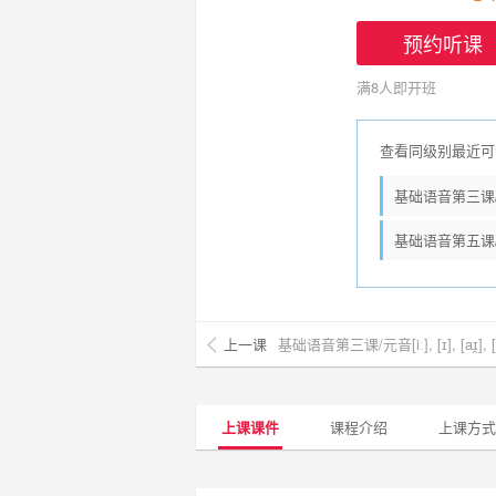
预约听课
满8人即开班
查看同级别最近可
基础语音第三课/元音[iː]
基础语音第五课/元音[y:
上一课
上课课件
课程介绍
上课方式