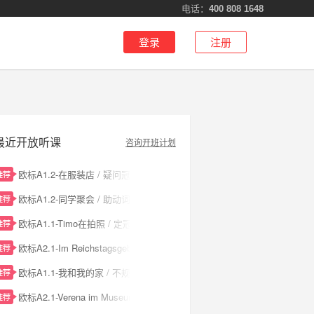
电话：
400 808 1648
登录
注册
最近开放听课
咨询开班计划
欧标A1.2-在服装店 / 疑问冠词welch-和指示冠词dies-
欧标A1.2-同学聚会 / 助动词sein构成的现在完成时
欧标A1.1-Timo在拍照 / 定冠词和不定冠词的第四格
欧标A2.1-Im Reichstagsgebäude 国会大厦
欧标A1.1-我和我的家 / 不规则动词haben
欧标A2.1-Verena im Museum Verena在博物馆