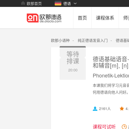
欧那首页
德语
首页
课程体系
师
欧那小语种
-
纯正德语发音入门
-
德语基
等待
德语基础语音-基础语
排课
和辅音[m], [n], 
20:00
Phonetik-Lektio
本课我们将学习元音音素[eː]
何用德语向他人问好
2161人
4
课程可试听